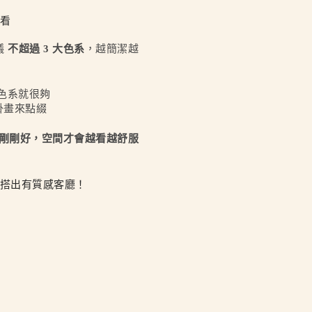
耐看
議
不超過 3 大色系
，越簡潔越
大色系就很夠
 掛畫來點綴
剛剛好，空間才會越看越舒服
鬆搭出有質感客廳！