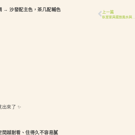
 → 沙發配主色，茶几配輔色
上一篇
臥室家具擺放風水與美學兼顧怎麼做？闆娘教你 5 個實用
出來了 ✨
空間越耐看、住得久不容易膩