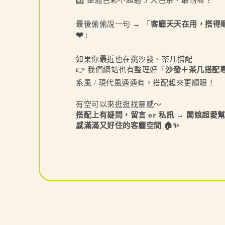
最後偷偷說一句 → 「
客廳天天在用，搭得
❤️
」
如果你最近也在挑沙發、茶几搭配
👉 我們網站也有整理好「
沙發＋茶几搭配
系風 / 現代風通通有，搭配起來更順眼！
有空可以來逛逛找靈感～
搭配上有疑問，留言 or 私訊 → 闆娘超
感滿滿又好住的客廳空間 🏠✨