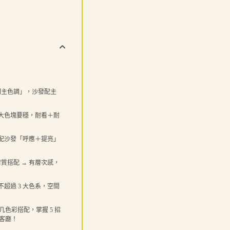
空間主色調」，沙發配主
 → 大色塊要穩，耐看＋耐
 → 配沙發「呼應＋提亮」
几材質搭配 → 有層次感，
色彩不超過 3 大色系，空間
几色彩搭配，掌握 5 招
客廳！