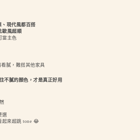
業、現代風都百搭
北歐風超順
，可當主色
 容易看膩，難搭其他家具
住不膩的顏色，才是真正好用
自然
便選
超跳 tone 😂