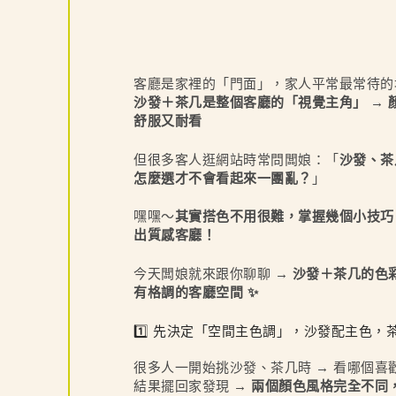
客廳是家裡的「門面」，家人平常最常待的
沙發＋茶几是整個客廳的「視覺主角」 → 
舒服又耐看
但很多客人逛網站時常問闆娘：「
沙發、茶
怎麼選才不會看起來一團亂？
」
嘿嘿～
其實搭色不用很難，掌握幾個小技巧
出質感客廳！
今天闆娘就來跟你聊聊 →
沙發＋茶几的色
有格調的客廳空間 ✨
1️⃣ 先決定「空間主色調」，沙發配主色，
很多人一開始挑沙發、茶几時 → 看哪個喜
結果擺回家發現 →
兩個顏色風格完全不同，