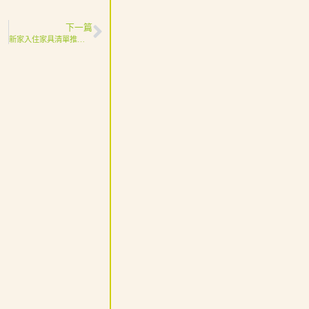
下一篇
小技巧！
新家入住家具清單推薦（含風格選配）