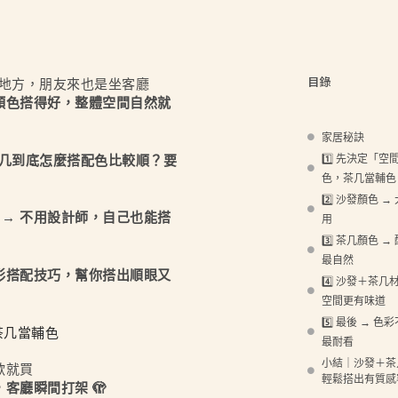
目錄
地方，朋友來也是坐客廳
顏色搭得好，整體空間自然就
家居秘訣
1️⃣ 先決定「
几到底怎麼搭配色比較順？要
色，茶几當輔色
2️⃣ 沙發顏色
 → 不用設計師，自己也能搭
用
3️⃣ 茶几顏色
最自然
彩搭配技巧，幫你搭出順眼又
4️⃣ 沙發＋茶
空間更有味道
5️⃣ 最後 → 
茶几當輔色
最耐看
小結｜沙發＋茶
歡就買
輕鬆搭出有質感
客廳瞬間打架 🫣