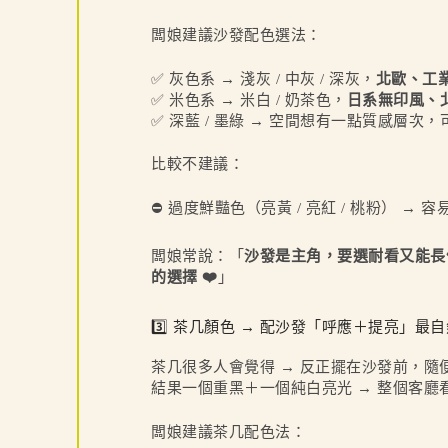
闆娘建議沙發配色選法：
✅ 灰色系 → 淺灰 / 中灰 / 深灰，
北歐、工
✅ 米色系 → 米白 / 奶茶色，
日系無印風、
✅ 深藍 / 墨綠 → 空間想有一點質感層次
比較不建議：
⛔ 過度鮮豔色（亮黃 / 亮紅 / 桃粉） →
闆娘常說：「
沙發是主角，要選耐看又能長
的選擇 ❤️
」
3️⃣ 茶几顏色 → 配沙發「呼應＋提亮」最
茶几很多人會覺得 → 反正擺在沙發前，隨
結果一個重黑＋一個純白亮光 → 整個客廳看起來
闆娘建議茶几配色法：