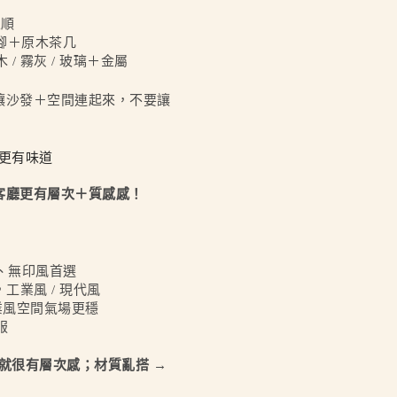
很順
發腳＋原木茶几
/ 霧灰 / 玻璃＋金屬
讓沙發＋空間連起來，不要讓
間更有味道
客廳更有層次＋質感感！
、無印風首選
工業風 / 現代風
業風空間氣場更穩
服
就很有層次感；材質亂搭 →