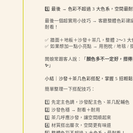
5️⃣ 最後 → 色彩不超過 3 大色系，空間最
最後一個超實用小技巧 → 客廳整體色彩建
耐看！
✅ 牆面＋地板＋沙發＋茶几，整體 2～3 
✅ 如果想加一點小亮點 → 用抱枕 / 地毯 /
闆娘常跟客人說：「
顏色多不一定好，搭得
✨
」
小結｜沙發＋茶几色彩搭配，掌握 5 招輕
簡單整理一下搭配技巧：
1️⃣ 先定主色調，沙發配主色、茶几配輔色
2️⃣ 沙發色穩 → 耐看＋耐用
3️⃣ 茶几呼應沙發，讓空間順起來
4️⃣ 材質搭出層次，空間更有味道
5️⃣ 整體色彩不超過 3 大色系，最耐看！