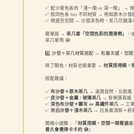
✅ 配沙發色系的「淺一階 or 深一階」 → 
✅ 搭同色系 but 不同材質 → 例如原木沙
✅ 想提亮空間 → 沙發深色時，茶几可選淺木 
簡單說 →
茶几當「空間色彩的潤滑劑」
，
茶几單飛 😂
4️⃣ 沙發＋茶几材質搭配 → 有層次感，空
除了顏色，材質也很重要 →
材質搭得順，
搭配建議：
✅
布沙發＋原木茶几
→ 溫潤自然，北歐風
✅
皮沙發＋金屬 / 玻璃茶几
→ 有俐落質感，
✅
深色布沙發＋霧灰 or 黑鐵件茶几
→ 工
✅
米白沙發＋淺木茶几
→ 日系風清新＋舒
闆娘小提醒：「
材質搭順，空間一眼看過去
看久會覺得卡卡的 😅
」