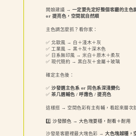
闆娘建議 →
一定要先定好整個客廳的主色調
or 提亮色，空間就自然順
主色調怎麼抓？看你家：
✅ 北歐風 → 白＋淺木＋灰
✅ 工業風 → 黑＋灰＋深木色
✅ 日系無印風 → 米白＋原木＋柔灰
✅ 現代簡約 → 黑白灰＋金屬＋玻璃
確定主色後：
✅
沙發選主色系 or 同色系深淺變化
✅
茶几選輔色 / 呼應色 / 提亮色
這樣搭 → 空間色彩有主有輔，看起來層次就
2️⃣ 沙發顏色 → 大色塊要穩，耐看＋耐用
沙發是客廳裡最大塊色彩 →
大色塊越穩，